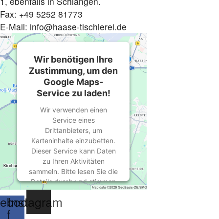
1, ebenfalls in Schlangen.
Fax: +49 5252 81773
E-Mail: info@haase-tischlerei.de
Wir benötigen Ihre
Zustimmung, um den
Google Maps-
Service zu laden!
Wir verwenden einen
Service eines
Drittanbieters, um
Karteninhalte einzubetten.
Dieser Service kann Daten
zu Ihren Aktivitäten
sammeln. Bitte lesen Sie die
Details durch und stimmen
Sie der Nutzung des
ebook-
Instagram
Service zu, um diese Karte
f
anzuzeigen.