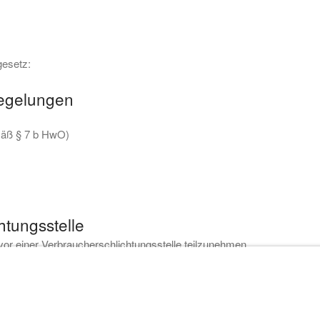
esetz:
Regelungen
mäß § 7 b HwO)
htungs­stelle
n vor einer Verbraucherschlichtungsstelle teilzunehmen.
heitserklärung
|
AGB