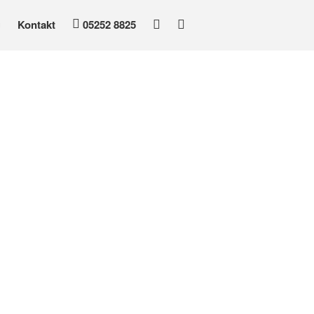
Facebook
Insta
Kontakt
05252 8825
Startseite
Tischlerei
Dienstleistungen & Produkte
CNC Zentrum
Business-to-Business
Impressionen
Bestattungen
Trauerfall
Bestattungsarten
Särge & Urnen
Erinnerungsschmuck
Vorsorge
Kontakt
05252 8825