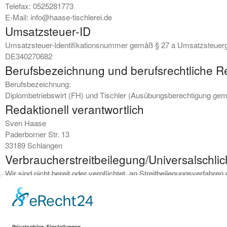
Telefax: 0525281773
E-Mail: info@haase-tischlerei.de
Umsatzsteuer-ID
Umsatzsteuer-Identifikationsnummer gemäß § 27 a Umsatzsteuerg
DE340270682
Berufsbezeichnung und berufsrechtliche 
Berufsbezeichnung:
Diplombetriebswirt (FH) und Tischler (Ausübungsberechtigung ge
Redaktionell verantwortlich
Sven Haase
Paderborner Str. 13
33189 Schlangen
Verbraucher­streit­beilegung/Universal­schlic
Wir sind nicht bereit oder verpflichtet, an Streitbeilegungsverfahre
© 2025 by Haase GmbH & Co. KG
Impressum
|
Datenschutzerklärung
|
Barrierefrei